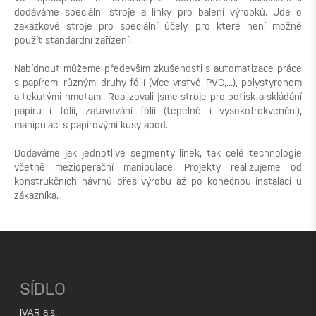
dodáváme speciální stroje a linky pro balení výrobků. Jde o
zakázkové stroje pro speciální účely, pro které není možné
použít standardní zařízení.
Nabídnout můžeme především zkušenosti s automatizace práce
s papírem, různými druhy fólií (více vrstvé, PVC,...), polystyrenem
a tekutými hmotami. Realizovali jsme stroje pro potisk a skládání
papíru i fólií, zatavování fólií (tepelné i vysokofrekvenční),
manipulaci s papírovými kusy apod.
Dodáváme jak jednotlivé segmenty linek, tak celé technologie
včetně mezioperační manipulace. Projekty realizujeme od
konstrukčních návrhů přes výrobu až po konečnou instalaci u
zákazníka.
SÍDLO
IVAR a.s.